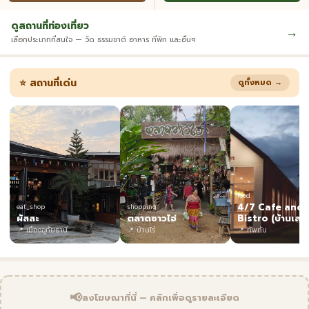
ดูสถานที่ท่องเที่ยว
→
เลือกประเภทที่สนใจ — วัด ธรรมชาติ อาหาร ที่พัก และอื่นๆ
⭐ สถานที่เด่น
ดูทั้งหมด →
food
4/7 Cafe and
eat_shop
shopping
ผัสสะ
ตลาดซาวไฮ่
Bistro (บ้านเลขที
📍 เมืองอุทัยธานี
📍 บ้านไร่
📍 ทัพทัน
📢
ลงโฆษณาที่นี่ — คลิกเพื่อดูรายละเอียด