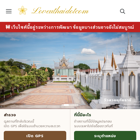
Loveuthaidotcom
🚧 เว็บไซต์นี้อยู่ระหว่างการพัฒนา ข้อมูลบางส่วนอาจยังไม่สมบูรณ์
วิวสวยอุทัยธานี
สำรวจ
ที่นี้มีอะไร
ดูสถานที่ใกล้บริเวณนี้
ถ้าสถานที่นี้มีข้อมูลประกอบ
เปิด GPS เพื่อใช้ระบบอำนวยความสะดวก
ระบบจะพาไปยังเรื่องราวทันที
เปิด GPS
ระบุตำแหน่ง