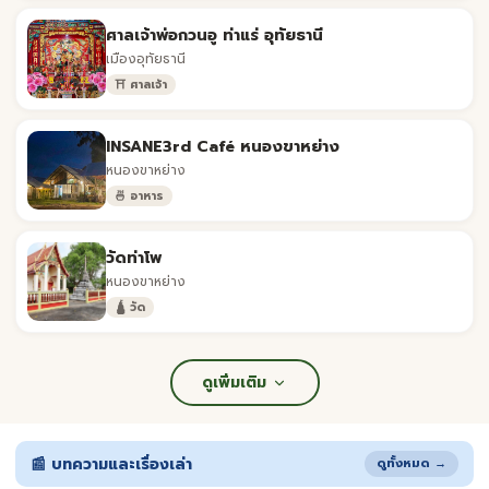
ศาลเจ้าพ่อกวนอู ท่าแร่ อุทัยธานี
เมืองอุทัยธานี
⛩️ ศาลเจ้า
INSANE3rd Café หนองขาหย่าง
หนองขาหย่าง
🍜 อาหาร
วัดท่าโพ
หนองขาหย่าง
🛕 วัด
ดูเพิ่มเติม
📰 บทความและเรื่องเล่า
ดูทั้งหมด →