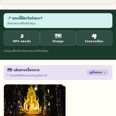
📍 แถวนี้มีอะไรน่าแวะ?
ค้นหาสถานที่ใกล้ตัวคุณ
📡
🗺️
🏘️
GPS ของฉัน
ปักหมุด
ใจกลางเมือง
กดปุ่มเพื่อเริ่มค้นหาสถานที่ใกล้คุณ
🗺️ เส้นทางเรื่องราว
ดูทั้งหมด →
1 วันขอใช้ชีวิตแบบคนอุทัยธานี