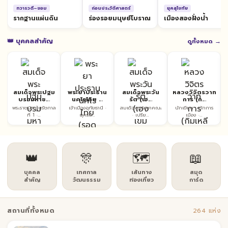
ทวารวดี–ขอม
ก่อนประวัติศาสตร์
ยุคสุโขทัย
รากฐานแผ่นดิน
ร่องรอยมนุษย์โบราณ
เมืองสองฝั่งน้ำ
👑 บุคคลสำคัญ
ดูทั้งหมด →
สมเด็จพระปฐม
พระยาประธาน
สมเด็จพระวัน
หลวงวิจิตรวาท
บรมมหาช…
นคโรไทย …
รัต (เฮ…
การ (ก…
พระราชบิดาในรัชกาล
เจ้าเมืองอุทัยธานี ·
สมเด็จพระราชาคณะ
นักเขียน · นักการ
ที่ 1 ·…
ยุครัช…
· เปรีย…
เมือง ·…
👑
🎊
🗺️
📖
บุคคล
เทศกาล
เส้นทาง
สมุด
สำคัญ
วัฒนธรรม
ท่องเที่ยว
การ์ด
สถานที่ทั้งหมด
264 แห่ง