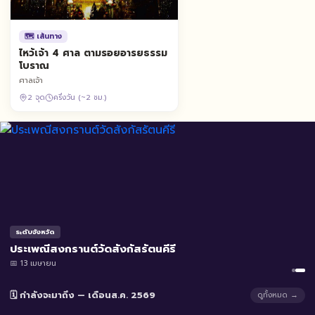
🗺️ เส้นทาง
ไหว้เจ้า 4 ศาล ตามรอยอารยธรรม
โบราณ
ศาลเจ้า
2 จุด
ครึ่งวัน (~2 ชม.)
ระดับจังหวัด
ประเพณีสงกรานต์วัดสังกัสรัตนคีรี
📅 13 เมษายน
🗓️ กำลังจะมาถึง — เดือนส.ค. 2569
ดูทั้งหมด →