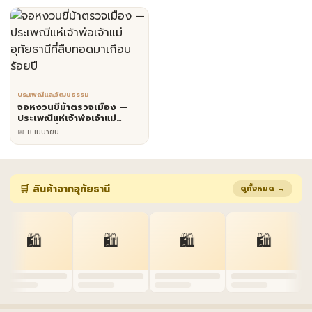
ประเพณีและวัฒนธรรม
จอหงวนขี่ม้าตรวจเมือง —
ประเพณีแห่เจ้าพ่อเจ้าแม่
อุทัยธานีที่สืบทอดมาเกือบร้อย
📅 8 เมษายน
ปี
🛒 สินค้าจากอุทัยธานี
ดูทั้งหมด →
🛍️
🛍️
🛍️
🛍️