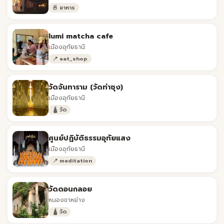
🍜 อาหาร
lumi matcha cafe
เมืองอุทัยธานี
📍 eat_shop
วัดจันทาราม (วัดท่าซุง)
เมืองอุทัยธานี
🛕 วัด
ศูนย์ปฏิบัติธรรมอุทัยแสง
เมืองอุทัยธานี
📍 meditation
วัดดอนกลอย
หนองขาหย่าง
🛕 วัด