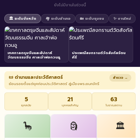
ยังไม่มีงานในช่วงนี้
🏛️ ระดับจังหวัด
🏘️ ระดับอำเภอ
🏡 ระดับชุมชน
✨ งานใหม่
เทศกาลตรุษจีนและสัปดาห์
ประเพณีสงกรานต์วัดสังกัสรัตน
วัฒนธรรมจีน ศาลเจ้าพ่อกวนอู
คีรี
📜 ตำนานและประวัติศาสตร์
สำรวจ →
ย้อนรอยตั้งแต่ยุคก่อนประวัติศาสตร์ สู่เมืองพระชนกจักรี
5
21
63
ยุคสมัย
บุคคลสำคัญ
โบราณสถาน
🦕
🗿
🏛️