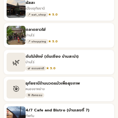
ผัสสะ
เมืองอุทัยธานี
★ 5.0
📍 eat_shop
ตลาดซาวไฮ่
บ้านไร่
★ 5.0
📍 shopping
ต้นไม้ยักษ์ (ต้นเซียง บ้านสะนำ)
🌿
บ้านไร่
★ 5.0
🌿 ธรรมชาติ
อุทัยธานีร้านนวดแม้วเพื่อสุขภาพ
🎯
หนองขาหย่าง
🎯 กิจกรรม
4/7 Cafe and Bistro (บ้านเลขที่ 7)
ทัพทัน