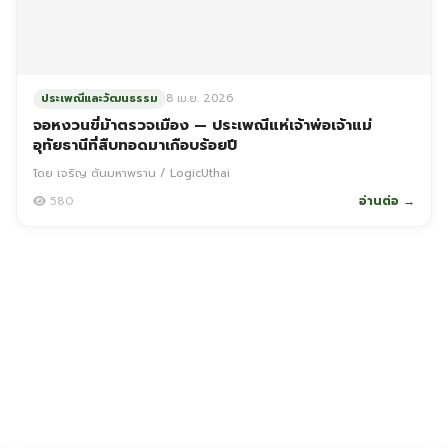
ประเพณีและวัฒนธรรม
8 เม.ย. 2026
จอหงวนขี่ม้าตรวจเมือง — ประเพณีแห่เจ้าพ่อเจ้าแม่
อุทัยธานีที่สืบทอดมาเกือบร้อยปี
โดย เจริญ ตันมหาพราน / LogicUthai
580
อ่านต่อ →