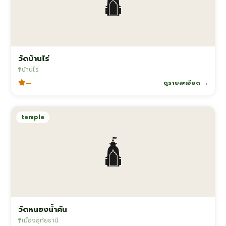
🛕
วัดบ้านไร่
บ้านไร่
—
ดูรายละเอียด →
temple
🛕
วัดหนองน้ำคัน
เมืองอุทัยธานี