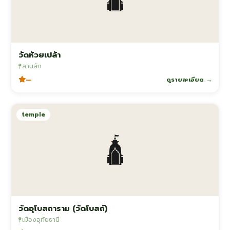
วัดห้วยเปล้า
ลานสัก
—
ดูรายละเอียด →
temple
🛕
วัดอุโบสถาราม (วัดโบสถ์)
เมืองอุทัยธานี