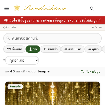
Loveuthaidotcom
🚧 เว็บไซต์นี้อยู่ระหว่างการพัฒนา ข้อมูลบางส่วนอาจยังไม่สมบูรณ์
ย้อนกลับ
หน้าแรก
🗺️ ทั้งหมด
🛕 วัด
⛩️ ศาลเจ้า
🌿 ธรรมชาติ
⛰️ ภูเขา
พบ
40
สถานที่ · หมวด:
temple
ค้นหาขั้นสูง
temple