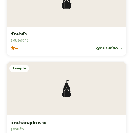
วัดป่าช้า
หนองฉาง
—
ดูรายละเอียด →
temple
🛕
วัดป่าสักอุปการาม
ลานสัก