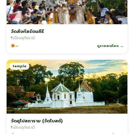
วัดสังกัสรัตนคีรี
เมืองอุทัยธานี
—
ดูรายละเอียด →
temple
วัดอุโปสถาราม (วัดโบสถ์)
เมืองอุทัยธานี