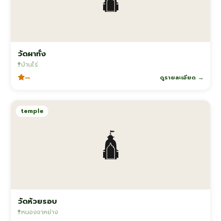
วัดผาทั่ง
บ้านไร่
—
ดูรายละเอียด →
temple
🛕
วัดห้วยรอบ
หนองขาหย่าง