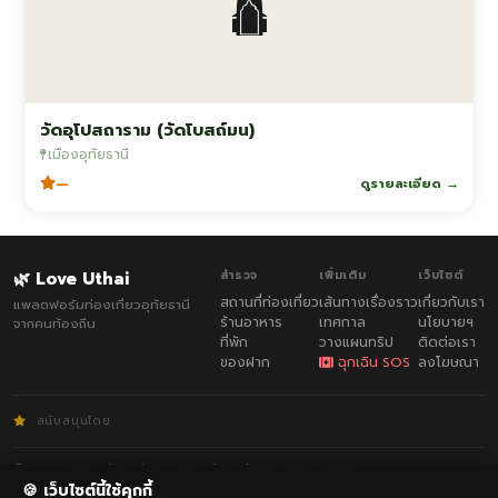
🛕
วัดอุโปสถาราม (วัดโบสถ์มน)
เมืองอุทัยธานี
—
ดูรายละเอียด →
🌿 Love Uthai
สำรวจ
เพิ่มเติม
เว็บไซต์
สถานที่ท่องเที่ยว
เส้นทางเรื่องราว
เกี่ยวกับเรา
แพลตฟอร์มท่องเที่ยวอุทัยธานี
ร้านอาหาร
เทศกาล
นโยบายฯ
จากคนท้องถิ่น
ที่พัก
วางแผนทริป
ติดต่อเรา
ของฝาก
ฉุกเฉิน SOS
ลงโฆษณา
สนับสนุนโดย
© 2026 Love Uthai · พัฒนาโดย
Uthai Thani Smart System
กฎกติกา
·
ความเป็นส่วนตัว
🍪 เว็บไซต์นี้ใช้คุกกี้