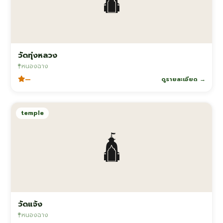
วัดทุ่งหลวง
หนองฉาง
—
ดูรายละเอียด →
temple
🛕
วัดแจ้ง
หนองฉาง