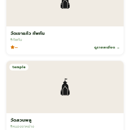
🛕
วัดเขาแก้ว ทัพทัน
ทัพทัน
—
ดูรายละเอียด →
temple
🛕
วัดสวนพลู
หนองขาหย่าง