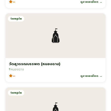
—
ดูรายละเอียด →
temple
🛕
วัดสุวรรณบรรพต (หนองฉาง)
หนองฉาง
—
ดูรายละเอียด →
temple
🛕