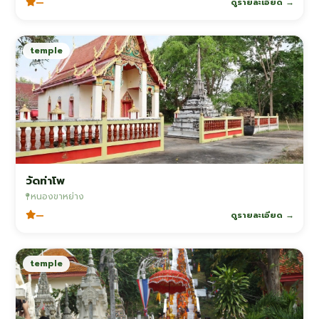
—
ดูรายละเอียด →
temple
วัดท่าโพ
หนองขาหย่าง
—
ดูรายละเอียด →
temple