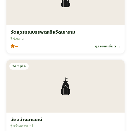
วัดสุวรรณบรรพตหรือวัดเขาราม
ห้วยคต
—
ดูรายละเอียด →
temple
🛕
วัดสว่างอารมณ์
สว่างอารมณ์