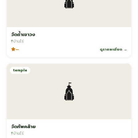
วัดถ้ำเขาวง
บ้านไร่
—
ดูรายละเอียด →
temple
🛕
วัดทัพคล้าย
บ้านไร่