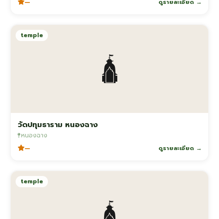
—
ดูรายละเอียด →
temple
🛕
วัดปทุมธาราม หนองฉาง
หนองฉาง
—
ดูรายละเอียด →
temple
🛕