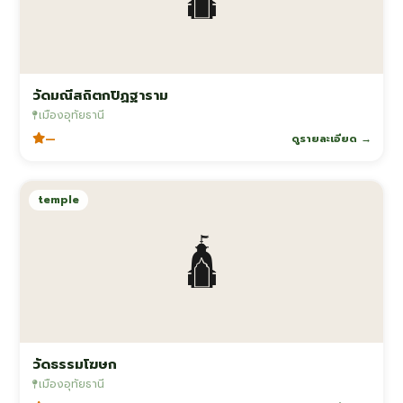
วัดมณีสถิตกปิฏฐาราม
เมืองอุทัยธานี
—
ดูรายละเอียด →
temple
🛕
วัดธรรมโฆษก
เมืองอุทัยธานี