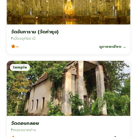
วัดจันทาราม (วัดท่าซุง)
เมืองอุทัยธานี
—
ดูรายละเอียด →
temple
วัดดอนกลอย
หนองขาหย่าง