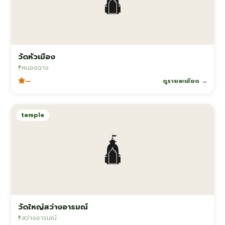
วัดหัวเมือง
หนองฉาง
—
ดูรายละเอียด →
temple
🛕
วัดใหญ่สว่างอารมณ์
สว่างอารมณ์