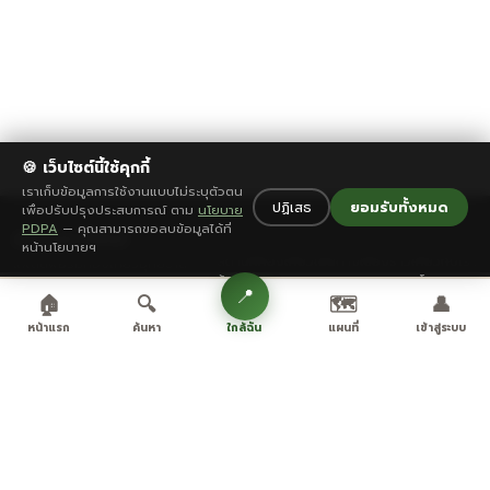
🍪 เว็บไซต์นี้ใช้คุกกี้
เราเก็บข้อมูลการใช้งานแบบไม่ระบุตัวตน
ปฏิเสธ
ยอมรับทั้งหมด
เพื่อปรับปรุงประสบการณ์ ตาม
นโยบาย
PDPA
— คุณสามารถขอลบข้อมูลได้ที่
🌿 Love Uthai
สำรวจ
เพิ่มเติม
เว็บไซต์
หน้านโยบายฯ
สถานที่ท่องเที่ยว
เส้นทางเรื่องราว
เกี่ยวกับเรา
แพลตฟอร์มท่องเที่ยวอุทัยธานี
ร้านอาหาร
เทศกาล
นโยบายฯ
จากคนท้องถิ่น
📍
🏠
🔍
🗺️
👤
ที่พัก
วางแผนทริป
ติดต่อเรา
ของฝาก
ฉุกเฉิน SOS
ลงโฆษณา
ใกล้ฉัน
หน้าแรก
ค้นหา
แผนที่
เข้าสู่ระบบ
สนับสนุนโดย
© 2026 Love Uthai · พัฒนาโดย
Uthai Thani Smart System
กฎกติกา
·
ความเป็นส่วนตัว