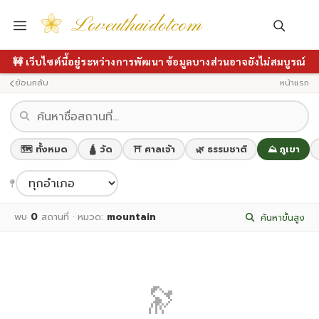
Loveuthaidotcom
🚧 เว็บไซต์นี้อยู่ระหว่างการพัฒนา ข้อมูลบางส่วนอาจยังไม่สมบูรณ์
ย้อนกลับ
หน้าแรก
🗺️ ทั้งหมด
🛕 วัด
⛩️ ศาลเจ้า
🌿 ธรรมชาติ
⛰️ ภูเขา
พบ
0
สถานที่ · หมวด:
mountain
ค้นหาขั้นสูง
🔭