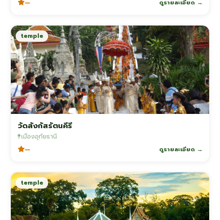
—
ดูรายละเอียด →
temple
วัดสังกัสรัตนคีรี
เมืองอุทัยธานี
—
ดูรายละเอียด →
temple