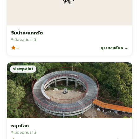
ริมน้ำสะแกกรัง
เมืองอุทัยธานี
—
ดูรายละเอียด →
viewpoint
หมุดโลก
เมืองอุทัยธานี