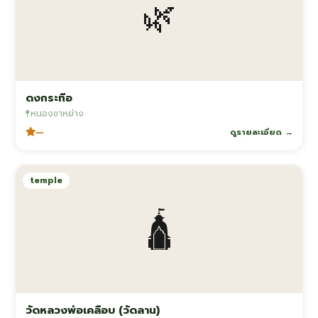
🌿
ดงกระทือ
หนองขาหย่าง
—
ดูรายละเอียด →
temple
🛕
วัดหลวงพ่อเคลือบ (วัดลาน)