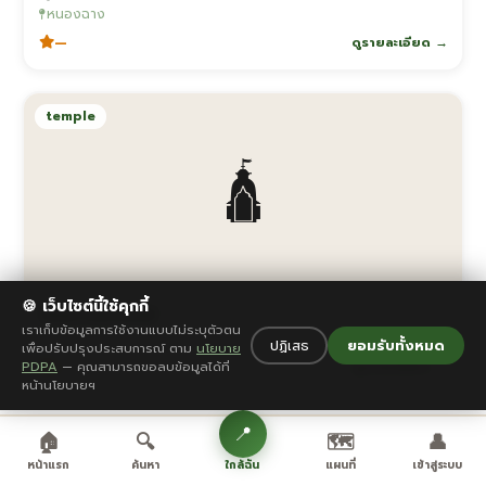
หนองฉาง
—
ดูรายละเอียด →
temple
🛕
🍪 เว็บไซต์นี้ใช้คุกกี้
วัดสว่างอารมณ์
เราเก็บข้อมูลการใช้งานแบบไม่ระบุตัวตน
สว่างอารมณ์
ปฏิเสธ
ยอมรับทั้งหมด
เพื่อปรับปรุงประสบการณ์ ตาม
นโยบาย
—
ดูรายละเอียด →
PDPA
— คุณสามารถขอลบข้อมูลได้ที่
หน้านโยบายฯ
📍
🏠
🔍
🗺️
👤
nature
ใกล้ฉัน
หน้าแรก
ค้นหา
แผนที่
เข้าสู่ระบบ