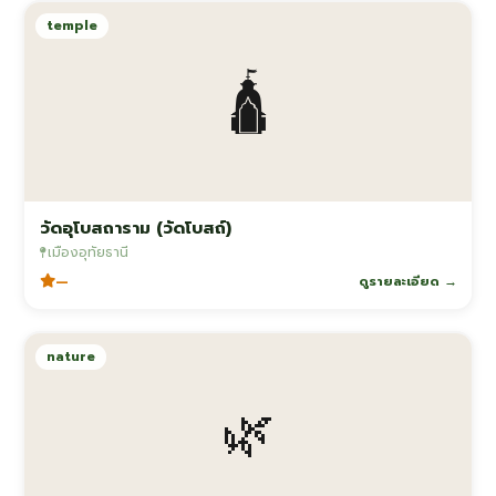
temple
🛕
วัดอุโบสถาราม (วัดโบสถ์)
เมืองอุทัยธานี
—
ดูรายละเอียด →
nature
🌿