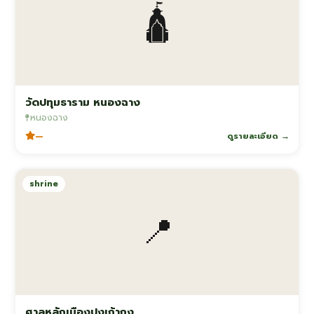
🛕
วัดปทุมธาราม หนองฉาง
หนองฉาง
—
ดูรายละเอียด →
shrine
📍
ศาลหลักเมืองปุงเถ้ากง