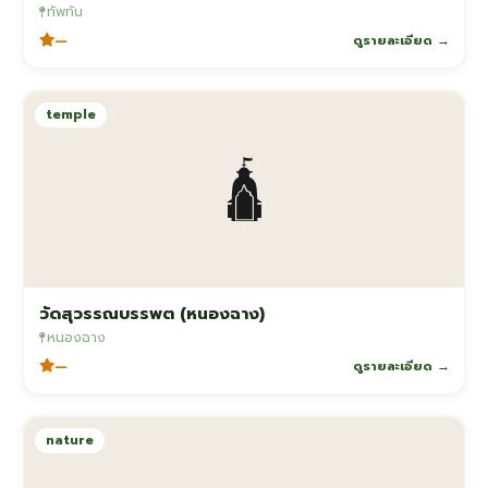
ทัพทัน
—
ดูรายละเอียด →
temple
🛕
วัดสุวรรณบรรพต (หนองฉาง)
หนองฉาง
—
ดูรายละเอียด →
nature