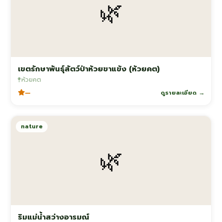
🌿
เขตรักษาพันธุ์สัตว์ป่าห้วยขาแข้ง (ห้วยคต)
ห้วยคต
—
ดูรายละเอียด →
nature
🌿
ริมแม่น้ำสว่างอารมณ์