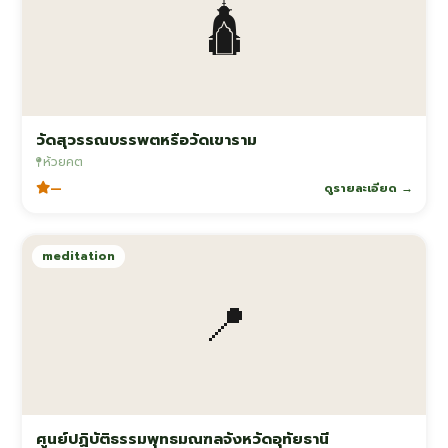
🛕
วัดสุวรรณบรรพตหรือวัดเขาราม
ห้วยคต
—
ดูรายละเอียด →
meditation
📍
ศูนย์ปฏิบัติธรรมพุทธมณฑลจังหวัดอุทัยธานี