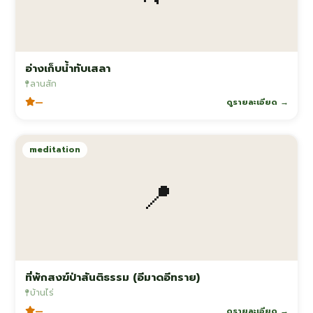
อ่างเก็บน้ำทับเสลา
ลานสัก
—
ดูรายละเอียด →
meditation
📍
ที่พักสงฆ์ป่าสันติธรรม (อีมาดอีทราย)
บ้านไร่
—
ดูรายละเอียด →