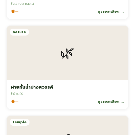
สว่างอารมณ์
—
ดูรายละเอียด →
nature
🌿
ฝายกั้นน้ำปางสวรรค์
บ้านไร่
—
ดูรายละเอียด →
temple