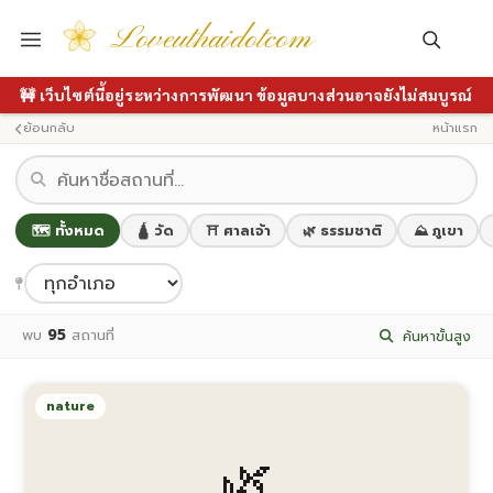
Loveuthaidotcom
🚧 เว็บไซต์นี้อยู่ระหว่างการพัฒนา ข้อมูลบางส่วนอาจยังไม่สมบูรณ์
ย้อนกลับ
หน้าแรก
🗺️ ทั้งหมด
🛕 วัด
⛩️ ศาลเจ้า
🌿 ธรรมชาติ
⛰️ ภูเขา
พบ
95
สถานที่
ค้นหาขั้นสูง
nature
🌿