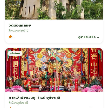
วัดดอนกลอย
หนองขาหย่าง
—
ดูรายละเอียด →
shrine
ศาลเจ้าพ่อกวนอู ท่าแร่ อุทัยธานี
เมืองอุทัยธานี