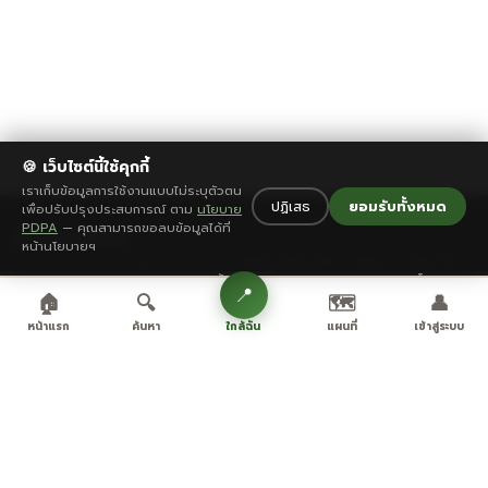
🍪 เว็บไซต์นี้ใช้คุกกี้
เราเก็บข้อมูลการใช้งานแบบไม่ระบุตัวตน
ปฏิเสธ
ยอมรับทั้งหมด
เพื่อปรับปรุงประสบการณ์ ตาม
นโยบาย
PDPA
— คุณสามารถขอลบข้อมูลได้ที่
🌿 Love Uthai
สำรวจ
เพิ่มเติม
เว็บไซต์
หน้านโยบายฯ
สถานที่ท่องเที่ยว
เส้นทางเรื่องราว
เกี่ยวกับเรา
แพลตฟอร์มท่องเที่ยวอุทัยธานี
ร้านอาหาร
เทศกาล
นโยบายฯ
จากคนท้องถิ่น
📍
🏠
🔍
🗺️
👤
ที่พัก
วางแผนทริป
ติดต่อเรา
ของฝาก
ฉุกเฉิน SOS
ลงโฆษณา
ใกล้ฉัน
หน้าแรก
ค้นหา
แผนที่
เข้าสู่ระบบ
สนับสนุนโดย
© 2026 Love Uthai · พัฒนาโดย
Uthai Thani Smart System
กฎกติกา
·
ความเป็นส่วนตัว