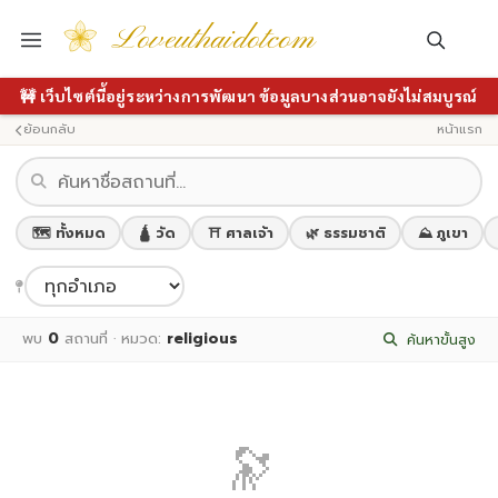
Loveuthaidotcom
🚧 เว็บไซต์นี้อยู่ระหว่างการพัฒนา ข้อมูลบางส่วนอาจยังไม่สมบูรณ์
ย้อนกลับ
หน้าแรก
🗺️ ทั้งหมด
🛕 วัด
⛩️ ศาลเจ้า
🌿 ธรรมชาติ
⛰️ ภูเขา
พบ
0
สถานที่ · หมวด:
religious
ค้นหาขั้นสูง
🔭