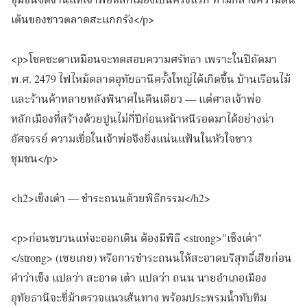
ชุมชนจัดงานแห่เจ้าพ่อหลักเมืองเป็นครั้งแรก ท่ามกลางความตื่น
เต้นของชาวตลาดสะแกกรัง</p>
<p>โชคชะตาเหมือนจะทดสอบความศรัทธา เพราะในปีถัดมา
พ.ศ. 2479 ไฟไหม้ตลาดอุทัยธานีครั้งใหญ่ได้เกิดขึ้น บ้านเรือนไม้
และร้านค้าหลายหลังพินาศในคืนเดียว — แต่ศาลเจ้าพ่อ
หลักเมืองที่สร้างด้วยปูนไม่กี่ปีก่อนหน้าหนีรอดมาได้อย่างน่า
อัศจรรย์ ความเชื่อในเจ้าพ่อจึงยิ่งแน่นแฟ้นในหัวใจชาว
ชุมชน</p>
<h2>เช็งเต๋า — ชำระถนนด้วยพิธีกรรม</h2>
<p>ก่อนขบวนแห่จะออกเดิน ต้องมีพิธี <strong>"เช็งเต๋า"
</strong> (เซยเกย) หรือการชำระถนนให้สะอาดบริสุทธิ์เสียก่อน
คำว่าเช็ง แปลว่า สะอาด เต๋า แปลว่า ถนน นายอำเภอเมือง
อุทัยธานีจะขี่ม้าตรวจแนวเส้นทาง พร้อมประพรมน้ำทับทิม