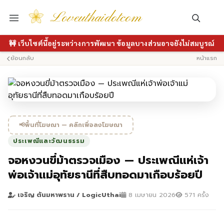
Loveuthaidotcom
🚧 เว็บไซต์นี้อยู่ระหว่างการพัฒนา ข้อมูลบางส่วนอาจยังไม่สมบูรณ์
ย้อนกลับ
หน้าแรก
📢
พื้นที่โฆษณา — คลิกเพื่อลงโฆษณา
ประเพณีและวัฒนธรรม
จอหงวนขี่ม้าตรวจเมือง — ประเพณีแห่เจ้า
พ่อเจ้าแม่อุทัยธานีที่สืบทอดมาเกือบร้อยปี
เจริญ ตันมหาพราน / LogicUthai
8 เมษายน 2026
571 ครั้ง