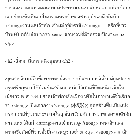
ข้าวของภาคกลางตอนบน มีประเพณีหนึ่งที่สืบทอดมาเกือบร้อยปี
และยังคงชีพชื่นอยู่ในความทรงจำของชาวอุทัยธานี นั่นคือ
<strong>งานแห่เจ้าพ่อ-เจ้าแม่อุทัยธานี</strong> — หรือที่ชาว
บ้านเรียกกันติดปากว่า <em>"จอหงวนขี่ม้าตรวจเมือง"</em>
</p>
<h2>สี่ศาล สี่เทพ หนึ่งชุมชน</h2>
<p>ชาวจีนแต้จิ๋วที่อพยพมาตั้งรกรากที่สะแกกรังตั้งแต่ยุคปลาย
กรุงศรีอยุธยา ได้ร่วมกันสร้างศาลเจ้าไว้เป็นที่ยึดเหนี่ยวจิตใจ
เมื่อราว พ.ศ. 2340 ศาลเจ้าพ่อหลักเมือง หรือในภาษาแต้จิ๋วเรียก
ว่า <strong>"ปึงเถ่ากง"</strong> (本頭公) ถูกสร้างขึ้นเป็นแห่ง
แรก ก่อนที่ชุมชนจะขยายใหญ่ขึ้นพร้อมกับการมาของศาลเจ้าอีก
สามแห่ง ได้แก่ <strong>ศาลเจ้ากวนอู</strong> เทพเจ้าแห่ง
ความซื่อสัตย์ที่ชาวอั้งยี่เคารพบูชาอย่างสูงสุด, <strong>ศาลเจ้า