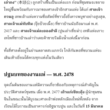
เถ่ากง"
(本頭公) ถูกสร้างขึ้นเป็นแห่งแรก ก่อนที่ชุมชนจะขยาย
ใหญ่ขึ้นพร้อมกับการมาของศาลเจ้าอีกสามแห่ง ได้แก่
ศาลเจ้า
กวนอู
เทพเจ้าแห่งความซื่อสัตย์ที่ชาวอั้งยี่เคารพบูชาอย่างสูงสุด,
ศาลเจ้าแม่ทับทิม
(จุ๊ยบ๊วยเนี้ย) ที่ชาวบ้านนับถือมาแต่ พ.ศ.
2417 และ
ศาลเจ้าแม่ละอองสำลี
(ปูนเถ่าเซี่ยม่า) เทพีแห่งเกาะ
เทโพที่ชาวบ้านเล่าว่าเคยค้าขายริมฝั่งน้ำแห่งนี้มาก่อน
ทั้งสี่ศาลตั้งอยู่ในย่านตลาดสะแกกรัง ใกล้กันพอที่ขบวนแห่จะ
เดินเท้าเยี่ยมได้ครบทุกแห่งในวันเดียว
ปฐมบทของงานแห่ — พ.ศ. 2478
จุดเริ่มต้นของงานแห่มีความเกี่ยวข้องกับเหตุการณ์สำคัญใน
ประวัติศาสตร์ชุมชน เมื่อ พ.ศ. 2477
เถ้าแก่เซียะฮุ้ง
ผู้นำชุมชน
จีนในขณะนั้นได้บูรณะศาลเจ้าพ่อหลักเมืองใหม่ทั้งหลัง จาก
เรือนไม้โบราณเป็นอาคารก่ออิฐฉาบปูน และในวันที่
15 มีนาคม