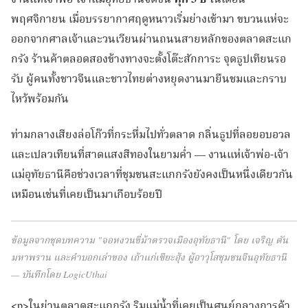
งานแห่เจ้าพ่อ-เจ้าแม่อุทัยธานีจัดขึ้น
ทุก 3 ปี
ในเดือน
พฤศจิกายน เมื่อบรรยากาศฤดูหนาวเริ่มย่างเข้ามา ขบวนแห่จะ
ออกจากศาลเจ้าและวนเวียนผ่านถนนสายหลักของตลาดสะแก
กรัง ร้านค้าตลอดสองข้างทางจะตั้งโต๊ะสักการะ จุดธูปเทียนรอ
รับ ผู้คนทั้งชาวจีนและชาวไทยต่างหยุดงานมายืนชมและกราบ
ไหว้พร้อมกัน
ท่ามกลางเสียงล่อโก๊วที่กระหึ่มไปทั่วตลาด กลิ่นธูปที่ลอยอบอวล
และเปลวเทียนที่สาดแสงสีทองในยามค่ำ — งานแห่เจ้าพ่อ-เจ้า
แม่อุทัยธานีคือช่วงเวลาที่ชุมชนสะแกกรังยังคงเป็นหนึ่งเดียวกัน
เหมือนเช่นที่เคยเป็นมาเกือบร้อยปี
ข้อมูลจากชุดบทความ "จอหงวนขี่ม้าตรวจเมืองอุทัยธานี" โดย เจริญ ตัน
มหาพราน และคำบอกเล่าของ เถ้าแก่เซียะฮุ้ง ผู้อาวุโสชุมชนจีนอุทัยธานี
— บันทึกโดย LogicUthai
<p>ในย่านตลาดสะแกกรัง ริมแม่น้ำที่เคยเป็นศูนย์กลางการค้า