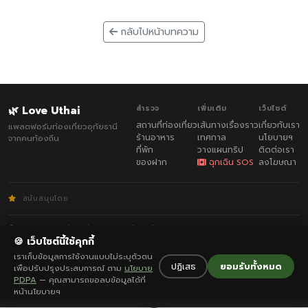
กลับไปหน้าบทความ
🌿 Love Uthai
สำรวจ
เพิ่มเติม
เว็บไซต์
สถานที่ท่องเที่ยว
เส้นทางเรื่องราว
เกี่ยวกับเรา
แพลตฟอร์มท่องเที่ยวอุทัยธานี
ร้านอาหาร
เทศกาล
นโยบายฯ
จากคนท้องถิ่น
ที่พัก
วางแผนทริป
ติดต่อเรา
ของฝาก
ฉุกเฉิน SOS
ลงโฆษณา
สนับสนุนโดย
© 2026 Love Uthai · พัฒนาโดย
Uthai Thani Smart System
กฎกติกา
·
ความเป็นส่วนตัว
🍪 เว็บไซต์นี้ใช้คุกกี้
เราเก็บข้อมูลการใช้งานแบบไม่ระบุตัวตน
ปฏิเสธ
ยอมรับทั้งหมด
เพื่อปรับปรุงประสบการณ์ ตาม
นโยบาย
PDPA
— คุณสามารถขอลบข้อมูลได้ที่
หน้านโยบายฯ