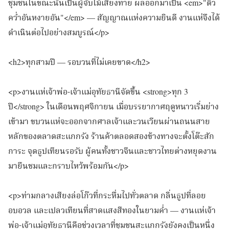
ชุมชนในขณะนั้นเป็นผู้จับไม้เสี่ยงทาย ผลออกมาเป็น <em>"ติ้ว
คว่ำอันหงายอัน"</em> — สัญญาณแห่งความยินดี งานแห่จึงได้
ดำเนินต่อไปอย่างสมบูรณ์</p>
<h2>ทุกสามปี — รอบวนที่ไม่เคยขาด</h2>
<p>งานแห่เจ้าพ่อ-เจ้าแม่อุทัยธานีจัดขึ้น <strong>ทุก 3
ปี</strong> ในเดือนพฤศจิกายน เมื่อบรรยากาศฤดูหนาวเริ่มย่าง
เข้ามา ขบวนแห่จะออกจากศาลเจ้าและวนเวียนผ่านถนนสาย
หลักของตลาดสะแกกรัง ร้านค้าตลอดสองข้างทางจะตั้งโต๊ะสัก
การะ จุดธูปเทียนรอรับ ผู้คนทั้งชาวจีนและชาวไทยต่างหยุดงาน
มายืนชมและกราบไหว้พร้อมกัน</p>
<p>ท่ามกลางเสียงล่อโก๊วที่กระหึ่มไปทั่วตลาด กลิ่นธูปที่ลอย
อบอวล และเปลวเทียนที่สาดแสงสีทองในยามค่ำ — งานแห่เจ้า
พ่อ-เจ้าแม่อุทัยธานีคือช่วงเวลาที่ชุมชนสะแกกรังยังคงเป็นหนึ่ง