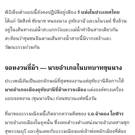
พิธีเช็งเต๋าแบบนี้ยังคงปฏิบัติอยู่เพียง
5 แห่งในประเทศไทย
ได้แก่ วัดสิงห์ ชัยนาท หนองฉาง
อุทัยธานี
และมโนรมย์ ซึ่งล้วน
อยู่ในเส้นทางแม่น้ำสะแกกรังและแม่น้ำท่าจีนสายเดียวกัน
สะท้อนว่าชุมชนจีนตามเส้นทางน้ำสายนี้มีรากเหง้าและ
วัฒนธรรมร่วมกัน
จอหงวนขี่ม้า — นายอำเภอในบทบาทขุนนาง
ประเพณีอันเป็นเอกลักษณ์ที่สุดของงานแห่อุทัยธานีคือการให้
นายอำเภอเมืองอุทัยธานีขี่ม้าตรวจเมือง
แต่งองค์ทรงเครื่อง
แบบจอหงวน (ขุนนางจีน) ก่อนขบวนแห่หนึ่งวัน
ที่มาของธรรมเนียมนี้เกิดจากความคิดของ
ร.อ.จำลอง โอฬาร
นายอำเภอเมืองในยุคนั้น ซึ่งเคยดำรงตำแหน่งนายอำเภอสามชุก
สุพรรณบุรี และคุ้นเคยกับธรรมเนียมแห่เจ้าพ่อหลักเมืองที่ต้อง