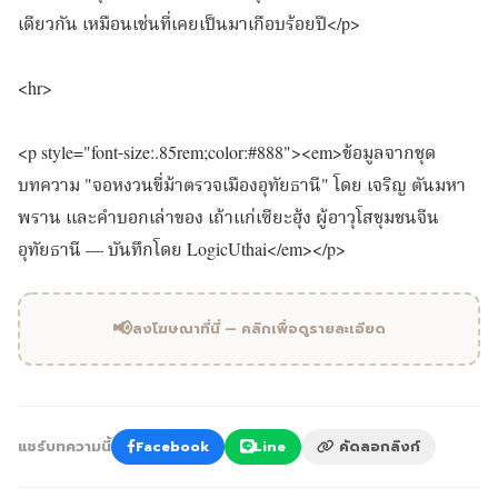
เดียวกัน เหมือนเช่นที่เคยเป็นมาเกือบร้อยปี</p>
<hr>
<p style="font-size:.85rem;color:#888"><em>ข้อมูลจากชุด
บทความ "จอหงวนขี่ม้าตรวจเมืองอุทัยธานี" โดย เจริญ ตันมหา
พราน และคำบอกเล่าของ เถ้าแก่เซียะฮุ้ง ผู้อาวุโสชุมชนจีน
อุทัยธานี — บันทึกโดย LogicUthai</em></p>
📢
ลงโฆษณาที่นี่ — คลิกเพื่อดูรายละเอียด
แชร์บทความนี้
Facebook
Line
คัดลอกลิงก์