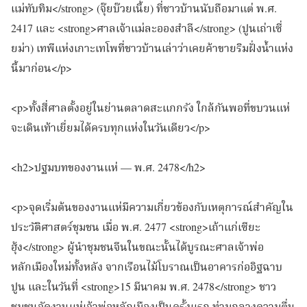
แม่ทับทิม</strong> (จุ๊ยบ๊วยเนี้ย) ที่ชาวบ้านนับถือมาแต่ พ.ศ.
2417 และ <strong>ศาลเจ้าแม่ละอองสำลี</strong> (ปูนเถ่าเซี่
ยม่า) เทพีแห่งเกาะเทโพที่ชาวบ้านเล่าว่าเคยค้าขายริมฝั่งน้ำแห่ง
นี้มาก่อน</p>
<p>ทั้งสี่ศาลตั้งอยู่ในย่านตลาดสะแกกรัง ใกล้กันพอที่ขบวนแห่
จะเดินเท้าเยี่ยมได้ครบทุกแห่งในวันเดียว</p>
<h2>ปฐมบทของงานแห่ — พ.ศ. 2478</h2>
<p>จุดเริ่มต้นของงานแห่มีความเกี่ยวข้องกับเหตุการณ์สำคัญใน
ประวัติศาสตร์ชุมชน เมื่อ พ.ศ. 2477 <strong>เถ้าแก่เซียะ
ฮุ้ง</strong> ผู้นำชุมชนจีนในขณะนั้นได้บูรณะศาลเจ้าพ่อ
หลักเมืองใหม่ทั้งหลัง จากเรือนไม้โบราณเป็นอาคารก่ออิฐฉาบ
ปูน และในวันที่ <strong>15 มีนาคม พ.ศ. 2478</strong> ชาว