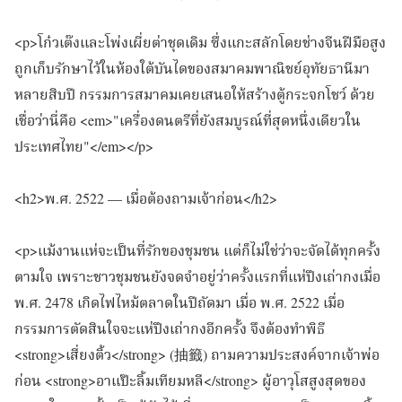
<p>โก๋วเต๊งและโพ่งเผี่ยต่าชุดเดิม ซึ่งแกะสลักโดยช่างจีนฝีมือสูง
ถูกเก็บรักษาไว้ในห้องใต้บันไดของสมาคมพาณิชย์อุทัยธานีมา
หลายสิบปี กรรมการสมาคมเคยเสนอให้สร้างตู้กระจกโชว์ ด้วย
เชื่อว่านี่คือ <em>"เครื่องดนตรีที่ยังสมบูรณ์ที่สุดหนึ่งเดียวใน
ประเทศไทย"</em></p>
<h2>พ.ศ. 2522 — เมื่อต้องถามเจ้าก่อน</h2>
<p>แม้งานแห่จะเป็นที่รักของชุมชน แต่ก็ไม่ใช่ว่าจะจัดได้ทุกครั้ง
ตามใจ เพราะชาวชุมชนยังจดจำอยู่ว่าครั้งแรกที่แห่ปึงเถ่ากงเมื่อ
พ.ศ. 2478 เกิดไฟไหม้ตลาดในปีถัดมา เมื่อ พ.ศ. 2522 เมื่อ
กรรมการตัดสินใจจะแห่ปึงเถ่ากงอีกครั้ง จึงต้องทำพิธี
<strong>เสี่ยงติ้ว</strong> (抽籤) ถามความประสงค์จากเจ้าพ่อ
ก่อน <strong>อาแป๊ะลิ้มเทียมหลี</strong> ผู้อาวุโสสูงสุดของ