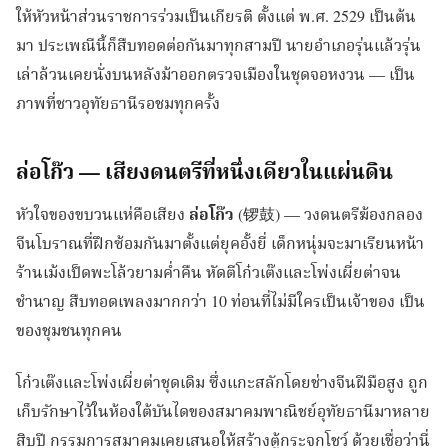
ให้หัวหน้าส่วนราชการร่วมเป็นเกียรติ ตั้งแต่ พ.ศ. 2529 เป็นต้น
มา ประเพณีนี้ก็สืบทอดต่อกันมาทุกสามปี นายอำเภอรุ่นแล้วรุ่น
เล่าล้วนเคยนั่งบนหลังม้าออกตรวจเมืองในชุดจอหงวน — เป็น
ภาพที่ชาวอุทัยธานีรอชมทุกครั้ง
ล่อโก๊ว — เสียงดนตรีที่หนึ่งเดียวในแผ่นดิน
หัวใจของขบวนแห่คือเสียง
ล่อโก๊ว
(锣鼓) — วงดนตรีฆ้องกลอง
จีนโบราณที่ฝึกซ้อมกันมาตั้งแต่ยุคอั้งยี่ เด็กหนุ่มจะมาเรียนหน้า
ร้านเม้งเป็ดพะโล้วยามค่ำคืน หัดตีโก๋วเต๊งและโพ่งเผี่ยต่าจน
ชำนาญ สืบทอดเพลงมากกว่า 10 ท่อนที่ไม่มีใครเป็นเจ้าของ เป็น
ของชุมชนทุกคน
โก๋วเต๊งและโพ่งเผี่ยต่าชุดเดิม ซึ่งแกะสลักโดยช่างจีนฝีมือสูง ถูก
เก็บรักษาไว้ในห้องใต้บันไดของสมาคมพาณิชย์อุทัยธานีมาหลาย
สิบปี กรรมการสมาคมเคยเสนอให้สร้างตู้กระจกโชว์ ด้วยเชื่อว่านี่