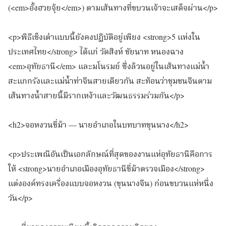
(<em>อั้งฮวยจุ้ย</em>) ตามเส้นทางที่ขบวนเจ้าจะเสด็จผ่าน</p>
<p>พิธีเช็งเต๋าแบบนี้ยังคงปฏิบัติอยู่เพียง <strong>5 แห่งใน
ประเทศไทย</strong> ได้แก่ วัดสิงห์ ชัยนาท หนองฉาง
<em>อุทัยธานี</em> และมโนรมย์ ซึ่งล้วนอยู่ในเส้นทางแม่น้ำ
สะแกกรังและแม่น้ำท่าจีนสายเดียวกัน สะท้อนว่าชุมชนจีนตาม
เส้นทางน้ำสายนี้มีรากเหง้าและวัฒนธรรมร่วมกัน</p>
<h2>จอหงวนขี่ม้า — นายอำเภอในบทบาทขุนนาง</h2>
<p>ประเพณีอันเป็นเอกลักษณ์ที่สุดของงานแห่อุทัยธานีคือการ
ให้ <strong>นายอำเภอเมืองอุทัยธานีขี่ม้าตรวจเมือง</strong>
แต่งองค์ทรงเครื่องแบบจอหงวน (ขุนนางจีน) ก่อนขบวนแห่หนึ่ง
วัน</p>