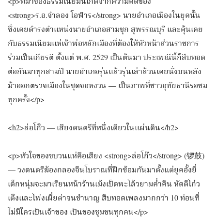
<p>ที่มาของธรรมเนียมนี้เกิดจากความคิดของ
<strong>ร.อ.จำลอง โอฬาร</strong> นายอำเภอเมืองในยุคนั้น
ซึ่งเคยดำรงตำแหน่งนายอำเภอสามชุก สุพรรณบุรี และคุ้นเคย
กับธรรมเนียมแห่เจ้าพ่อหลักเมืองที่ต้องให้หัวหน้าส่วนราชการ
ร่วมเป็นเกียรติ ตั้งแต่ พ.ศ. 2529 เป็นต้นมา ประเพณีนี้ก็สืบทอด
ต่อกันมาทุกสามปี นายอำเภอรุ่นแล้วรุ่นเล่าล้วนเคยนั่งบนหลัง
ม้าออกตรวจเมืองในชุดจอหงวน — เป็นภาพที่ชาวอุทัยธานีรอชม
ทุกครั้ง</p>
<h2>ล่อโก๊ว — เสียงดนตรีที่หนึ่งเดียวในแผ่นดิน</h2>
<p>หัวใจของขบวนแห่คือเสียง <strong>ล่อโก๊ว</strong> (锣鼓)
— วงดนตรีฆ้องกลองจีนโบราณที่ฝึกซ้อมกันมาตั้งแต่ยุคอั้งยี่
เด็กหนุ่มจะมาเรียนหน้าร้านเม้งเป็ดพะโล้วยามค่ำคืน หัดตีโก๋ว
เต๊งและโพ่งเผี่ยต่าจนชำนาญ สืบทอดเพลงมากกว่า 10 ท่อนที่
ไม่มีใครเป็นเจ้าของ เป็นของชุมชนทุกคน</p>