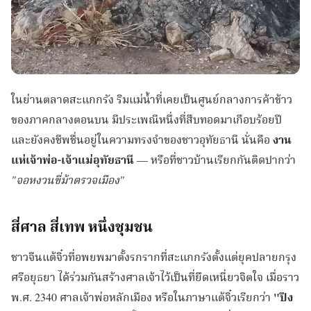
ในย่านตลาดสะแกกรัง ริมแม่น้ำที่เคยเป็นศูนย์กลางการค้าข้าว
ของภาคกลางตอนบน มีประเพณีหนึ่งที่สืบทอดมาเกือบร้อยปี
และยังคงชีพชื่นอยู่ในความทรงจำของชาวอุทัยธานี นั่นคือ
งาน
แห่เจ้าพ่อ-เจ้าแม่อุทัยธานี
— หรือที่ชาวบ้านเรียกกันติดปากว่า
"จอหงวนขี่ม้าตรวจเมือง"
สี่ศาล สี่เทพ หนึ่งชุมชน
ชาวจีนแต้จิ๋วที่อพยพมาตั้งรกรากที่สะแกกรังตั้งแต่ยุคปลายกรุง
ศรีอยุธยา ได้ร่วมกันสร้างศาลเจ้าไว้เป็นที่ยึดเหนี่ยวจิตใจ เมื่อราว
พ.ศ. 2340 ศาลเจ้าพ่อหลักเมือง หรือในภาษาแต้จิ๋วเรียกว่า
"ปึง