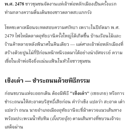
พ.ศ. 2478
ชาวชุมชนจัดงานแห่เจ้าพ่อหลักเมืองเป็นครั้งแรก
ท่ามกลางความตื่นเต้นของชาวตลาดสะแกกรัง
โชคชะตาเหมือนจะทดสอบความศรัทธา เพราะในปีถัดมา พ.ศ.
2479 ไฟไหม้ตลาดอุทัยธานีครั้งใหญ่ได้เกิดขึ้น บ้านเรือนไม้และ
ร้านค้าหลายหลังพินาศในคืนเดียว — แต่ศาลเจ้าพ่อหลักเมืองที่
สร้างด้วยปูนไม่กี่ปีก่อนหน้าหนีรอดมาได้อย่างน่าอัศจรรย์ ความ
เชื่อในเจ้าพ่อจึงยิ่งแน่นแฟ้นในหัวใจชาวชุมชน
เช็งเต๋า — ชำระถนนด้วยพิธีกรรม
ก่อนขบวนแห่จะออกเดิน ต้องมีพิธี
"เช็งเต๋า"
(เซยเกย) หรือการ
ชำระถนนให้สะอาดบริสุทธิ์เสียก่อน คำว่าเช็ง แปลว่า สะอาด เต๋า
แปลว่า ถนน นายอำเภอเมืองอุทัยธานีจะขี่ม้าตรวจแนวเส้นทาง
พร้อมประพรมน้ำทับทิม (
อั้งฮวยจุ้ย
) ตามเส้นทางที่ขบวนเจ้าจะ
เสด็จผ่าน