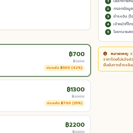
เลือกตำแหน
1
กรอกข้อมูล
2
ชำระเงิน (
3
เจ้าหน้าที่โท
4
โฆษณาแสด
5
฿700
หมายเหตุ:
รา
ราคาโดยไม่แจ้งล่ว
฿1200
ยืนยันการชำระเงิ
ประหยัด ฿500 (42%)
฿1300
฿2000
ประหยัด ฿700 (35%)
฿2200
฿3400