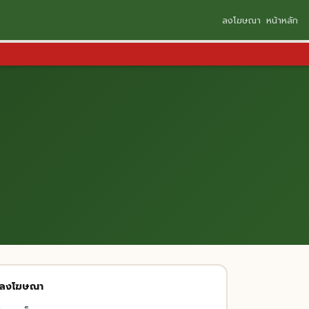
ลงโฆษณา
หน้าหลัก
รลงโฆษณา