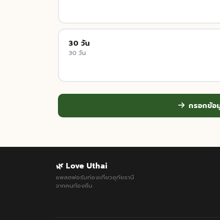
30 วัน
30 วัน
กรอกข้อ
🌿 Love Uthai
แพลตฟอร์มท่องเที่ยวอุทัยธานี
จากคนท้องถิ่น