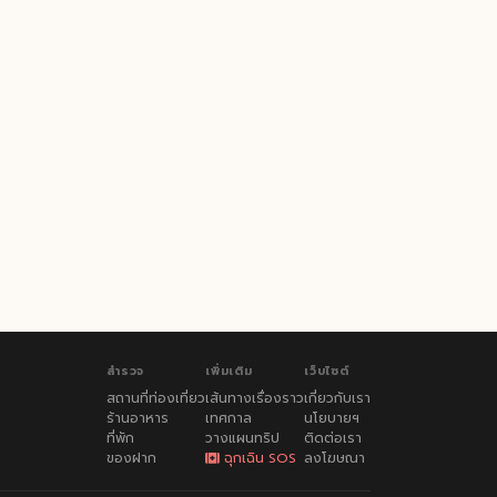
สำรวจ
เพิ่มเติม
เว็บไซต์
สถานที่ท่องเที่ยว
เส้นทางเรื่องราว
เกี่ยวกับเรา
ร้านอาหาร
เทศกาล
นโยบายฯ
ที่พัก
วางแผนทริป
ติดต่อเรา
ของฝาก
ฉุกเฉิน SOS
ลงโฆษณา