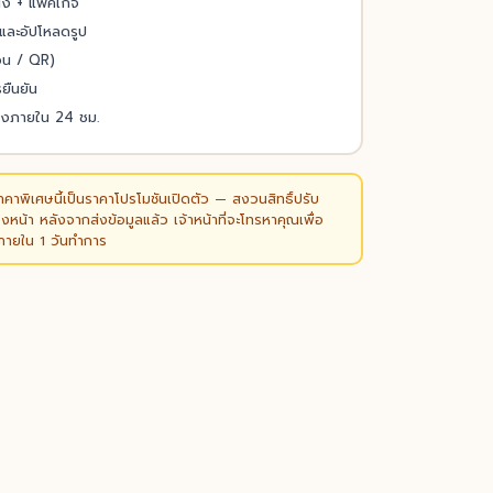
่ง + แพ็คเกจ
และอัปโหลดรูป
โอน / QR)
รยืนยัน
งภายใน 24 ชม.
คาพิเศษนี้เป็นราคาโปรโมชันเปิดตัว — สงวนสิทธิ์ปรับ
งหน้า หลังจากส่งข้อมูลแล้ว เจ้าหน้าที่จะโทรหาคุณเพื่อ
นภายใน 1 วันทำการ