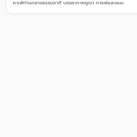
คาเฟ่ท่ามกลางธรรมชาติ บรรยากาศภูเขา กาแฟและขนม