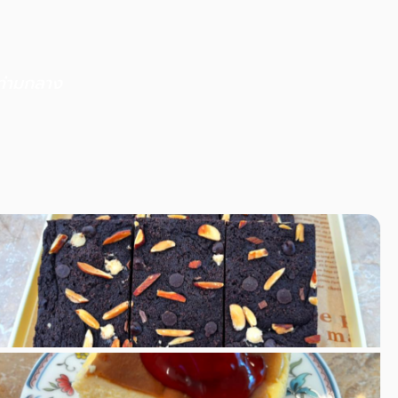
่ท่ามกลาง