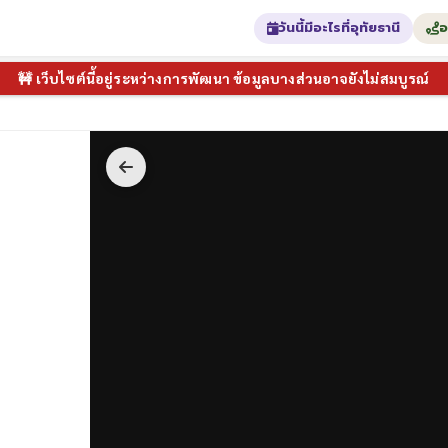
วันนี้มีอะไรที่อุทัยธานี
อ
🚧 เว็บไซต์นี้อยู่ระหว่างการพัฒนา ข้อมูลบางส่วนอาจยังไม่สมบูรณ์