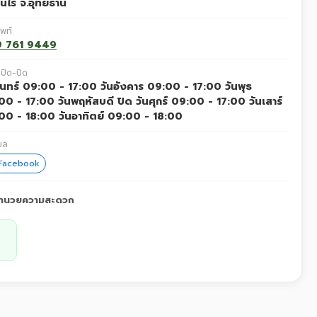
านไร่ จ.อุทัยธานี
ัพท์
 761 9449
ปิด-ปิด
จันทร์ 09:00 - 17:00 วันอังคาร 09:00 - 17:00 วันพุธ
0 - 17:00 วันพฤหัสบดี ปิด วันศุกร์ 09:00 - 17:00 วันเสาร์
00 - 18:00 วันอาทิตย์ 09:00 - 18:00
ยล
Facebook
งอำนวยความสะดวก