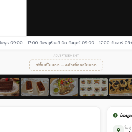
ันพุธ 09:00 - 17:00 วันพฤหัสบดี ปิด วันศุกร์ 09:00 - 17:00 วันเสาร์ 0
ADVERTISEMENT
📢
พื้นที่โฆษณา — คลิกเพื่อลงโฆษณา
ข้อมู
ที่อยู่