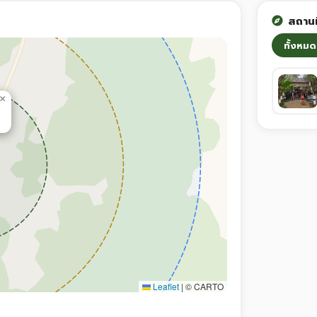
สถานท
ทั้งหมด
×
Leaflet
|
© CARTO