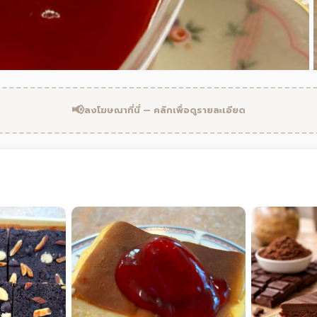
📢
ลงโฆษณาที่นี่ — คลิกเพื่อดูรายละเอียด