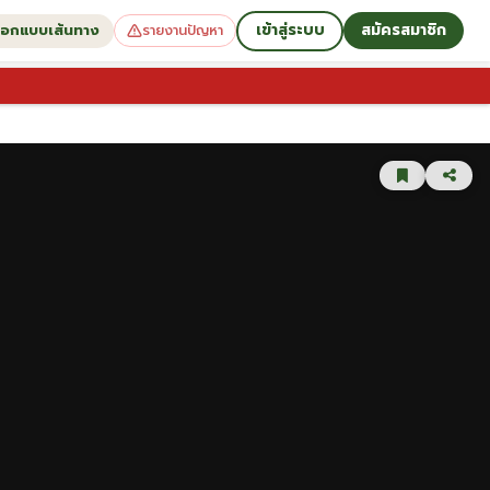
เข้าสู่ระบบ
สมัครสมาชิก
อกแบบเส้นทาง
รายงานปัญหา