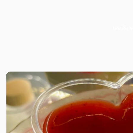
เลอลีลาค