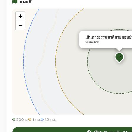
แผนที่
+
−
เส้นทางธรรมชาติชายขอบป่
หนองฉาง
📍
500 ม.
1 กม.
1.5 กม.