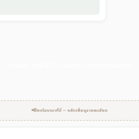
"
ชายขอบ UNESCO ห้วยขาแข้ง ดูนกและธรรมชาติ
เส้นทางธรรมชาติชายขอบป่าห้วยขาแข้ง · อุทัยธานี
📢
ลงโฆษณาที่นี่ — คลิกเพื่อดูรายละเอียด