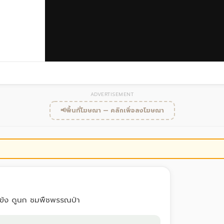
ADVERTISEMENT
📢
พื้นที่โฆษณา — คลิกเพื่อลงโฆษณา
แข้ง ดูนก ชมพืชพรรณป่า