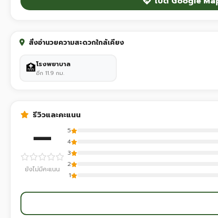
เปิด Google Ma
สิ่งอำนวยความสะดวกใกล้เคียง
โรงพยาบาล
🏥
อีก 11.9 กม.
รีวิวและคะแนน
—
5
4
3
2
ยังไม่มีคะแนน
1