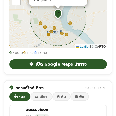
−
เมืองอุทัยธานี
📍
Leaflet
|
© CARTO
500 ม.
1 กม.
1.5 กม.
เปิด Google Maps นำทาง
สถานที่ใกล้เคียง
10 แห่ง · 1.5 กม.
ทั้งหมด
🏔️ เที่ยว
🍜 กิน
🏨 พัก
วัดธรรมโฆษก