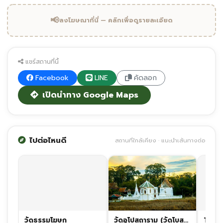
📢
ลงโฆษณาที่นี่ — คลิกเพื่อดูรายละเอียด
แชร์สถานที่นี้
Facebook
LINE
คัดลอก
เปิดนำทาง Google Maps
ไปต่อไหนดี
สถานที่ใกล้เคียง · แนะนำเส้นทางต่อ
วัดธรรมโฆษก
วัดอุโปสถาราม (วัดโบสถ์)
TONE