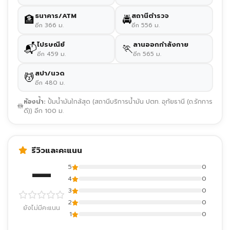
345 ม.
nature
ธนาคาร/ATM
สถานีตำรวจ
🏦
🚔
อีก 366 ม.
อีก 556 ม.
เตาหน้าโรงเรียนอุทัยวิทยาคม
ไปรษณีย์
ลานออกกำลังกาย
📬
🏃
345 ม.
attraction
อีก 459 ม.
อีก 565 ม.
สระน้ำโบราณ
สปา/นวด
💆
345 ม.
attraction
อีก 480 ม.
ห้องน้ำ:
ปั้มน้ำมันใกล้สุด (สถานีบริการน้ำมัน ปตท. อุทัยธานี (ถ.รักการ
🚻
ดี)) อีก 100 ม.
รีวิวและคะแนน
—
5
0
4
0
3
0
2
0
ยังไม่มีคะแนน
1
0