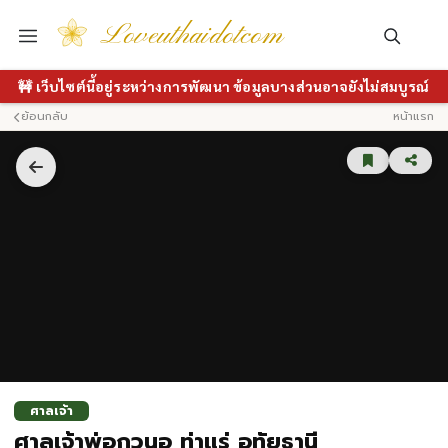
Loveuthaidotcom
🚧 เว็บไซต์นี้อยู่ระหว่างการพัฒนา ข้อมูลบางส่วนอาจยังไม่สมบูรณ์
ย้อนกลับ
หน้าแรก
ศาลเจ้า
ศาลเจ้าพ่อกวนอู ท่าแร่ อุทัยธานี