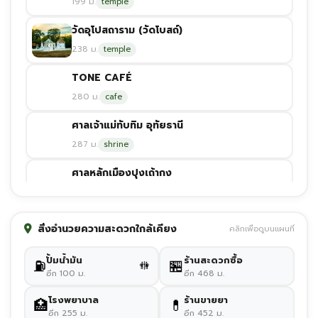
199 ม.
temple
วัดอุโปสถาราม (วัดโบสถ์)
238 ม.
temple
TONE CAFÉ
280 ม.
cafe
ศาลเจ้าแม่ทับทิม อุทัยธานี
287 ม.
shrine
ศาลหลักเมืองปุงเถ้ากง
290 ม.
shrine
ร้านอาหารบ้านบัวหลวง
สิ่งอำนวยความสะดวกใกล้เคียง
คลิกเพื่อดูบนแผนที่
327 ม.
eat_shop
ปั้มน้ำมัน
ร้านสะดวกซื้อ
⛽
🏪
🚻
มุมสะแก
อีก 100 ม.
อีก 468 ม.
335 ม.
cafe
โรงพยาบาล
ร้านขายยา
🏥
💊
อีก 255 ม.
อีก 452 ม.
ริมน้ำสะแกกรัง