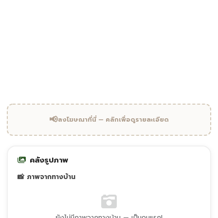
"
ศาลเจ้าจีนเก่าแก่กว่าหนึ่งร้อยปี งานแห่เจ้าประจำปีของเมือง
อุทัยธานี
ศาลเจ้าพ่อกวนอู ท่าแร่ อุทัยธานี · อุทัยธานี
📢
ลงโฆษณาที่นี่ — คลิกเพื่อดูรายละเอียด
คลังรูปภาพ
📸 ภาพจากทางบ้าน
ยังไม่มีภาพจากทางบ้าน — เป็นคนแรก!