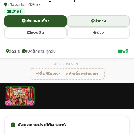
เมืองอุทัยธานี
387
เข้าฟรี
เพิ่มแผนเที่ยว
นำทาง
แบ่งปัน
รีวิว
วัดระยะ
เปิดสักการะทุกวัน
ฟรี
ADVERTISEMENT
📢
พื้นที่โฆษณา — คลิกเพื่อลงโฆษณา
ข้อมูลทางประวัติศาสตร์