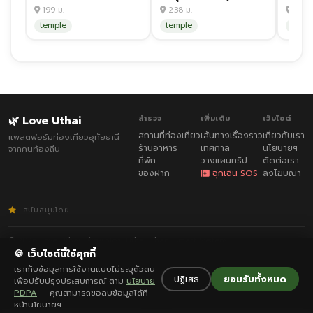
199 ม.
238 ม.
280 
temple
temple
cafe
🌿 Love Uthai
สำรวจ
เพิ่มเติม
เว็บไซต์
สถานที่ท่องเที่ยว
เส้นทางเรื่องราว
เกี่ยวกับเรา
แพลตฟอร์มท่องเที่ยวอุทัยธานี
ร้านอาหาร
เทศกาล
นโยบายฯ
จากคนท้องถิ่น
ที่พัก
วางแผนทริป
ติดต่อเรา
ของฝาก
ฉุกเฉิน SOS
ลงโฆษณา
สนับสนุนโดย
© 2026 Love Uthai · พัฒนาโดย
Uthai Thani Smart System
กฎกติกา
·
ความเป็นส่วนตัว
🍪 เว็บไซต์นี้ใช้คุกกี้
เราเก็บข้อมูลการใช้งานแบบไม่ระบุตัวตน
ปฏิเสธ
ยอมรับทั้งหมด
เพื่อปรับปรุงประสบการณ์ ตาม
นโยบาย
PDPA
— คุณสามารถขอลบข้อมูลได้ที่
หน้านโยบายฯ