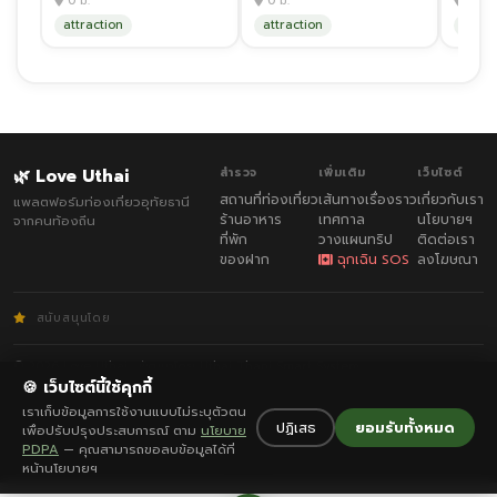
0 ม.
0 ม.
0 ม.
attraction
attraction
attra
🌿 Love Uthai
สำรวจ
เพิ่มเติม
เว็บไซต์
สถานที่ท่องเที่ยว
เส้นทางเรื่องราว
เกี่ยวกับเรา
แพลตฟอร์มท่องเที่ยวอุทัยธานี
ร้านอาหาร
เทศกาล
นโยบายฯ
จากคนท้องถิ่น
ที่พัก
วางแผนทริป
ติดต่อเรา
ของฝาก
ฉุกเฉิน SOS
ลงโฆษณา
สนับสนุนโดย
© 2026 Love Uthai · พัฒนาโดย
Uthai Thani Smart System
กฎกติกา
·
ความเป็นส่วนตัว
🍪 เว็บไซต์นี้ใช้คุกกี้
เราเก็บข้อมูลการใช้งานแบบไม่ระบุตัวตน
ปฏิเสธ
ยอมรับทั้งหมด
เพื่อปรับปรุงประสบการณ์ ตาม
นโยบาย
PDPA
— คุณสามารถขอลบข้อมูลได้ที่
หน้านโยบายฯ