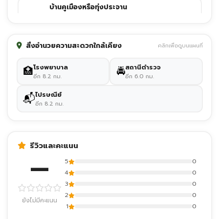
บ้านคูเมืองหรือทุ่งประจาน
0 ม.
attraction
วัดสวนพลู
สิ่งอำนวยความสะดวกใกล้เคียง
คลิกเพื่อดูบนแผนที่
0 ม.
temple
โรงพยาบาล
สถานีตำรวจ
🏥
🚔
วัดหนองพลวง
อีก 8.2 กม.
อีก 6.0 กม.
0 ม.
temple
ไปรษณีย์
📬
อีก 8.2 กม.
บ้านหนองขาหย่าง
0 ม.
attraction
บ้านหลุมเข้า
รีวิวและคะแนน
0 ม.
attraction
—
5
0
วัดห้วยรอบ
4
0
3
0
0 ม.
temple
2
0
ยังไม่มีคะแนน
1
0