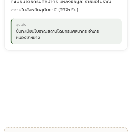
ทะเบียนโดยกรมศิลปากร แหล่งข้อมูล: รายชื่อโบราณ
สถานในจังหวัดอุทัยธานี (วิกิพีเดีย)
จุดเด่น
ขึ้นทะเบียนโบราณสถานโดยกรมศิลปากร อำเภอ
หนองขาหย่าง
"
ขึ้นทะเบียนโบราณสถานโดยกรมศิลปากร อำเภอหนองขาหย่าง
ดงกระทือ · อุทัยธานี