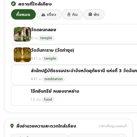
สถานที่ใกล้เคียง
ทั้งหมด
🏔️ เที่ยว
🍜 กิน
🏨 พัก
วัดดอนกลอย
0 ม.
temple
วัดจันทาราม (วัดท่าซุง)
837 ม.
temple
สำนักปฏิบัติธรรมประจำจังหวัดอุทัยธานี แห่งที่ 3 วัดจันท
837 ม.
meditation
โจ๊กอินทรีย์ หนองขาหย่าง
1.2 กม.
food
สิ่งอำนวยความสะดวกใกล้เคียง
คลิกเพื่อดูบนแผนที่