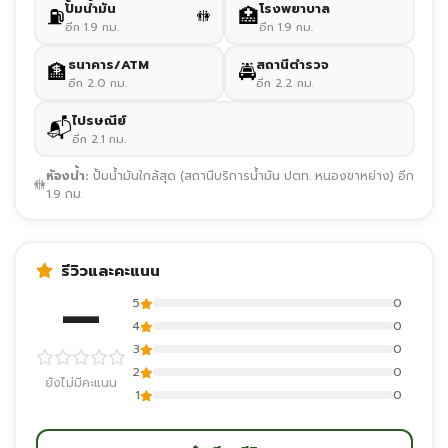
ปั้มน้ำมัน
โรงพยาบาล
⛽
🏥
🚻
อีก 1.9 กม.
อีก 1.9 กม.
ธนาคาร/ATM
สถานีตำรวจ
🏦
🚔
อีก 2.0 กม.
อีก 2.2 กม.
ไปรษณีย์
📬
อีก 2.1 กม.
ห้องน้ำ:
ปั้มน้ำมันใกล้สุด (สถานีบริการน้ำมัน ปตท. หนองขาหย่าง) อีก
🚻
1.9 กม.
รีวิวและคะแนน
—
5
0
4
0
3
0
2
0
ยังไม่มีคะแนน
1
0