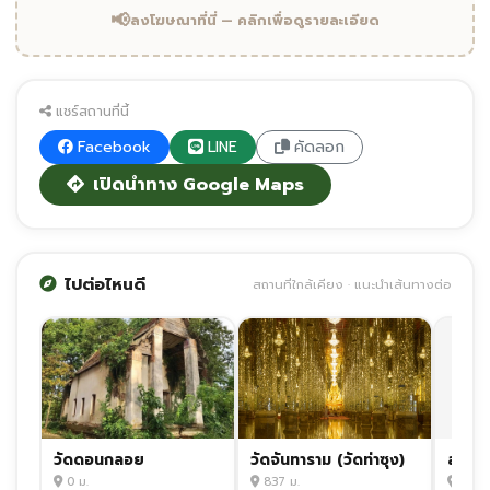
📢
ลงโฆษณาที่นี่ — คลิกเพื่อดูรายละเอียด
แชร์สถานที่นี้
Facebook
LINE
คัดลอก
เปิดนำทาง Google Maps
ไปต่อไหนดี
สถานที่ใกล้เคียง · แนะนำเส้นทางต่อ
วัดดอนกลอย
วัดจันทาราม (วัดท่าซุง)
0 ม.
837 ม.
837 