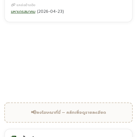
แหล่งอ้างอิง
มหาเถรสมาคม
(2026-04-23)
"
ได้รับอนุมัติเป็นสำนักปฏิบัติธรรมประจำจังหวัดอุทัยธานี แห่งที่ 6;
พิกัดเป็นระดับตำบล
สำนักปฏิบัติธรรมประจำจังหวัดอุทัยธานี แห่งที่ 6 วัดสุทธาวาส ·
อุทัยธานี
📢
ลงโฆษณาที่นี่ — คลิกเพื่อดูรายละเอียด