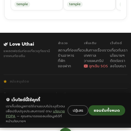
temple
temple
medit
🌿 Love Uthai
สำรวจ
เพิ่มเติม
เว็บไซต์
สถานที่ท่องเที่ยว
เส้นทางเรื่องราว
เกี่ยวกับเรา
แพลตฟอร์มท่องเที่ยวอุทัยธานี
ร้านอาหาร
เทศกาล
นโยบายฯ
จากคนท้องถิ่น
ที่พัก
วางแผนทริป
ติดต่อเรา
ของฝาก
ฉุกเฉิน SOS
ลงโฆษณา
สนับสนุนโดย
© 2026 Love Uthai · พัฒนาโดย
Uthai Thani Smart System
กฎกติกา
·
ความเป็นส่วนตัว
🍪 เว็บไซต์นี้ใช้คุกกี้
เราเก็บข้อมูลการใช้งานแบบไม่ระบุตัวตน
ปฏิเสธ
ยอมรับทั้งหมด
เพื่อปรับปรุงประสบการณ์ ตาม
นโยบาย
PDPA
— คุณสามารถขอลบข้อมูลได้ที่
หน้านโยบายฯ