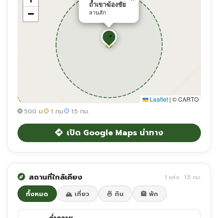
ถ้ำเขาฆ้องชัย
−
ลานสัก
📍
Leaflet
|
© CARTO
500 ม.
1 กม.
1.5 กม.
เปิด Google Maps นำทาง
สถานที่ใกล้เคียง
1 แห่ง · 1.5 กม.
ทั้งหมด
🏔️ เที่ยว
🍜 กิน
🏨 พัก