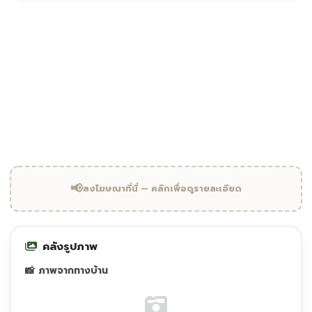
"
แหล่งโบราณคดีก่อนประวัติศาสตร์
ถ้ำเขาฆ้องชัย · อุทัยธานี
📢
ลงโฆษณาที่นี่ — คลิกเพื่อดูรายละเอียด
คลังรูปภาพ
📸 ภาพจากทางบ้าน