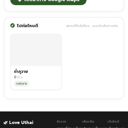
ไปต่อไหนดี
สถานที่ใกล้เคียง · แนะนำเส้นทางต่อ
ถ้ำภูวาย
0 ม.
nature
🌿 Love Uthai
สำรวจ
เพิ่มเติม
เว็บไซต์