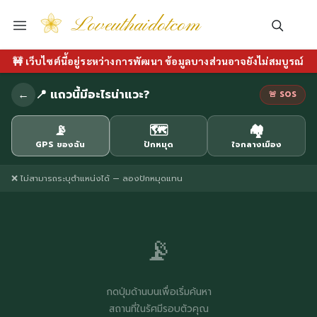
Loveuthaidotcom
🚧 เว็บไซต์นี้อยู่ระหว่างการพัฒนา ข้อมูลบางส่วนอาจยังไม่สมบูรณ์
←
📍 แถวนี้มีอะไรน่าแวะ?
🚨 SOS
📡
🗺️
🏘️
GPS ของฉัน
ปักหมุด
ใจกลางเมือง
❌ ไม่สามารถระบุตำแหน่งได้ — ลองปักหมุดแทน
📡
กดปุ่มด้านบนเพื่อเริ่มค้นหา
สถานที่ในรัศมีรอบตัวคุณ