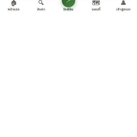
📍
🏠
🔍
🗺️
👤
ใกล้ฉัน
หน้าแรก
ค้นหา
แผนที่
เข้าสู่ระบบ
🌿 Love Uthai
สำรวจ
เพิ่มเติม
เว็บไซต์
สถานที่ท่องเที่ยว
เส้นทางเรื่องราว
เกี่ยวกับเรา
แพลตฟอร์มท่องเที่ยวอุทัยธานี
ร้านอาหาร
เทศกาล
นโยบายฯ
จากคนท้องถิ่น
ที่พัก
วางแผนทริป
ติดต่อเรา
ของฝาก
ฉุกเฉิน SOS
ลงโฆษณา
สนับสนุนโดย
© 2026 Love Uthai · พัฒนาโดย
Uthai Thani Smart System
เมนูทั้งหมด
กฎกติกา
·
ความเป็นส่วนตัว