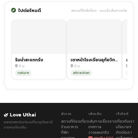
ไปต่อไหนดี
สถานที่ใกล้เคียง · แนะนำเส้นทางต่อ
ริมน้ำสะแกกรัง
เตาหน้าโรงเรียนอุทัยวิทยาคม
สระน้
0 ม.
0 ม.
0 ม.
nature
attraction
attra
🌿 Love Uthai
สำรวจ
เพิ่มเติม
เว็บไซต์
สถานที่ท่องเที่ยว
เส้นทางเรื่องราว
เกี่ยวกับเรา
แพลตฟอร์มท่องเที่ยวอุทัยธานี
ร้านอาหาร
เทศกาล
นโยบายฯ
จากคนท้องถิ่น
ที่พัก
วางแผนทริป
ติดต่อเรา
ของฝาก
ฉุกเฉิน SOS
ลงโฆษณา