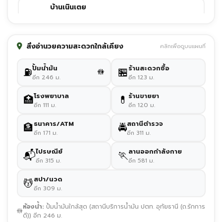
บ้านเนินเตย
0 ม.
attraction
บ้านหนองตางู
สิ่งอำนวยความสะดวกใกล้เคียง
คลิกเพื่อดูบนแผนที่
0 ม.
attraction
ปั้มน้ำมัน
ร้านสะดวกซื้อ
⛽
🏪
🚻
เนินตูม
อีก 246 ม.
อีก 123 ม.
0 ม.
attraction
โรงพยาบาล
ร้านขายยา
🏥
💊
อีก 111 ม.
อีก 120 ม.
หมู่บ้านทอผ้าบ้านโคกหม้อ (ยังไม่ได้ยืนยันพิกัด)
0 ม.
activity
ธนาคาร/ATM
สถานีตำรวจ
🏦
🚔
อีก 171 ม.
อีก 311 ม.
บริการล่องเรือแม่น้ำสะแกกรัง
ไปรษณีย์
ลานออกกำลังกาย
📬
🏃
0 ม.
activity
อีก 315 ม.
อีก 581 ม.
แม่น้ำสะแกกรัง
สปา/นวด
💆
0 ม.
nature
อีก 309 ม.
ห้องน้ำ:
ปั้มน้ำมันใกล้สุด (สถานีบริการน้ำมัน ปตท. อุทัยธานี (ถ.รักการ
🚻
ดี)) อีก 246 ม.